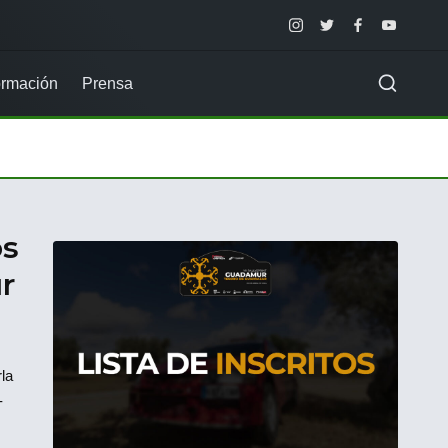
Instagram
Twitter
Facebook
Youtube
rmación
Prensa
os
r
la
-