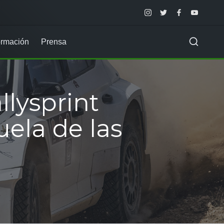
Instagram
Twitter
Facebook
Youtube
rmación
Prensa
lysprint
ela de las