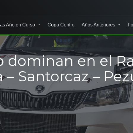
as Año en Curso
Copa Centro
Años Anteriores
Fo
 dominan en el Ral
– Santorcaz – Pezu