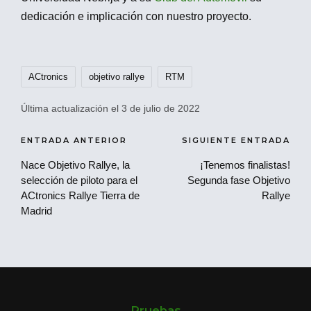
dedicación e implicación con nuestro proyecto.
Etiquetas:
ACtronics
objetivo rallye
RTM
Última actualización el 3 de julio de 2022
Navegación
ENTRADA ANTERIOR
SIGUIENTE ENTRADA
de
Nace Objetivo Rallye, la
¡Tenemos finalistas!
selección de piloto para el
Segunda fase Objetivo
entradas
ACtronics Rallye Tierra de
Rallye
Madrid
Pruebas