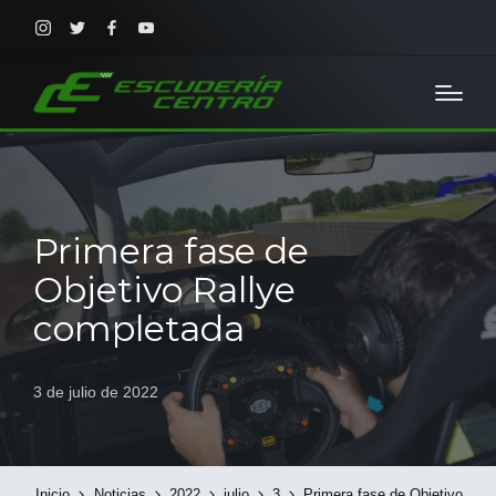
Instagram
Twitter
Facebook
Youtube
Primera fase de
Objetivo Rallye
completada
3 de julio de 2022
Inicio
Noticias
2022
julio
3
Primera fase de Objetivo