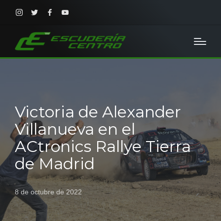
Instagram
Twitter
Facebook
Youtube
Victoria de Alexander
Villanueva en el
ACtronics Rallye Tierra
de Madrid
8 de octubre de 2022