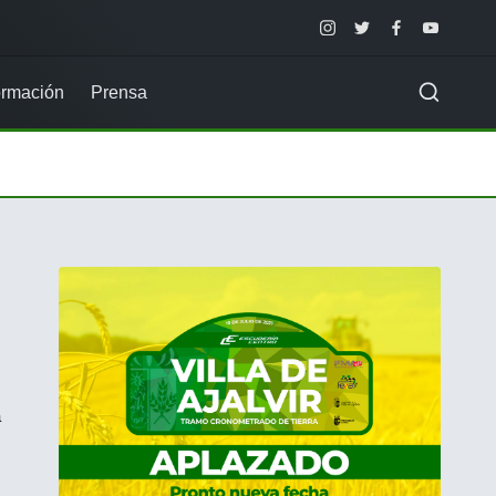
Instagram
Twitter
Facebook
Youtube
rmación
Prensa
a